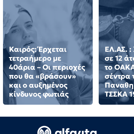
Καιρός: Έρχεται
ΕΛ.ΑΣ. :
τετραήμερο με
σε 12 ά
40άρια – Οι περιοχές
το ΟΑΚΑ
που θα «βράσουν»
σέντρα 
και ο αυξημένος
Παναθην
κίνδυνος φωτιάς
ΤΣΣΚΑ 1