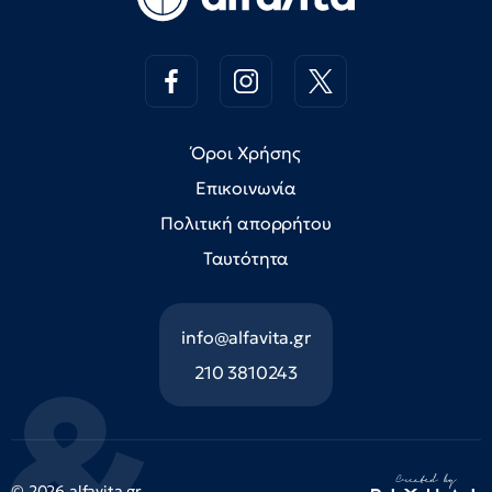
Όροι Χρήσης
Επικοινωνία
Πολιτική απορρήτου
Ταυτότητα
info@alfavita.gr
210 3810243
© 2026 alfavita.gr