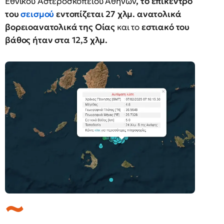
Εθνικού Αστεροσκοπείου Αθηνών
, το επίκεντρο
του
σεισμού
εντοπίζεται 27 χλμ. ανατολικά
βορειοανατολικά της Οίας
και το
εστιακό του
βάθος ήταν στα 12,3 χλμ.