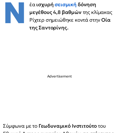
Ν
έα
ισχυρή
σεισμική
δόνηση
μεγέθους 4,8 βαθμών
της κλίμακας
Ρίχτερ σημειώθηκε κοντά στην
Οία
της Σαντορίνης.
Σύμφωνα με το
Γεωδυναμικό Ινστιτούτο
του