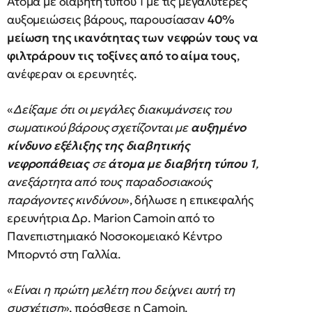
Άτομα με διαβήτη τύπου 1 με τις μεγαλύτερες
αυξομειώσεις βάρους, παρουσίασαν
40%
μείωση της ικανότητας των νεφρών τους να
φιλτράρουν τις τοξίνες από το αίμα τους
,
ανέφεραν οι ερευνητές.
«
Δείξαμε ότι οι μεγάλες διακυμάνσεις του
σωματικού βάρους σχετίζονται με
αυξημένο
κίνδυνο εξέλιξης της διαβητικής
νεφροπάθειας
σε
άτομα με διαβήτη τύπου 1
,
ανεξάρτητα από τους παραδοσιακούς
παράγοντες κινδύνου
», δήλωσε η επικεφαλής
ερευνήτρια Δρ. Marion Camoin από το
Πανεπιστημιακό Νοσοκομειακό Κέντρο
Μπορντό στη Γαλλία.
«
Είναι η πρώτη μελέτη που δείχνει αυτή τη
συσχέτιση
», πρόσθεσε η Camoin.