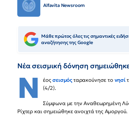
Alfavita Newsroom
Μάθε πρώτος όλες τις σημαντικές ειδήσε
αναζήτησης της Google
Nέα σεισμική δόνηση σημειώθηκε
Ν
έος
σεισμός
ταρακούνησε το
νησί
(4/2).
Σύμφωνα με την Αναθεωρημένη Λύση
Ρίχτερ και σημειώθηκε ανοιχτά της Αμοργού.