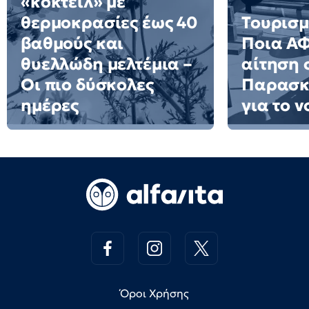
«κοκτέιλ» με
θερμοκρασίες έως 40
Τουρισμ
βαθμούς και
Ποια Α
θυελλώδη μελτέμια –
αίτηση 
Οι πιο δύσκολες
Παρασκε
ημέρες
για το 
Όροι Χρήσης