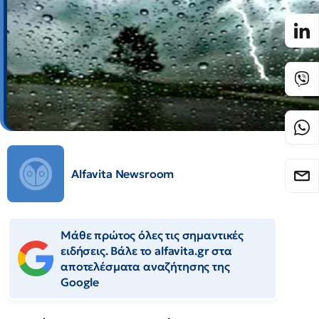
Alfavita Newsroom
Μάθε πρώτος όλες τις σημαντικές
ειδήσεις. Βάλε το alfavita.gr στα
αποτελέσματα αναζήτησης της
Google