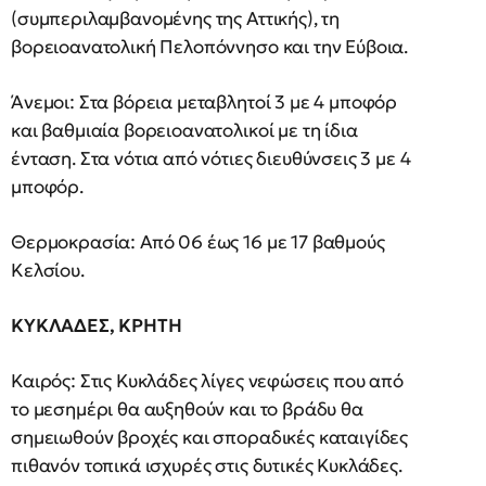
(συμπεριλαμβανομένης της Αττικής), τη
βορειοανατολική Πελοπόννησο και την Εύβοια.
Άνεμοι: Στα βόρεια μεταβλητοί 3 με 4 μποφόρ
και βαθμιαία βορειοανατολικοί με τη ίδια
ένταση. Στα νότια από νότιες διευθύνσεις 3 με 4
μποφόρ.
Θερμοκρασία: Από 06 έως 16 με 17 βαθμούς
Κελσίου.
ΚΥΚΛΑΔΕΣ, ΚΡΗΤΗ
Καιρός: Στις Κυκλάδες λίγες νεφώσεις που από
το μεσημέρι θα αυξηθούν και το βράδυ θα
σημειωθούν βροχές και σποραδικές καταιγίδες
πιθανόν τοπικά ισχυρές στις δυτικές Κυκλάδες.