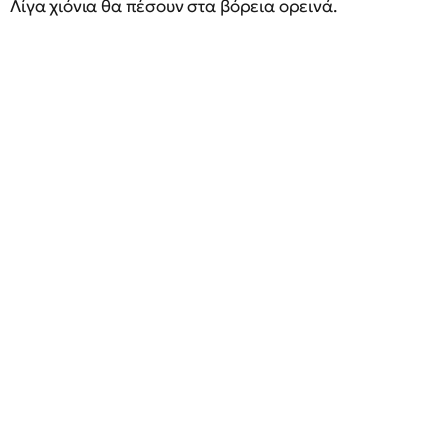
Λίγα χιόνια θα πέσουν στα βόρεια ορεινά.