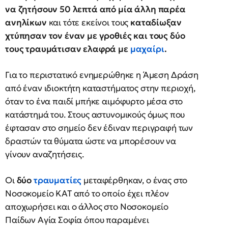
να ζητήσουν 50 λεπτά από μία άλλη παρέα
ανηλίκων
και τότε εκείνοι τους
καταδίωξαν
χτύπησαν τον έναν με γροθιές και τους δύο
τους τραυμάτισαν ελαφρά με
μαχαίρι
.
Για το περιστατικό ενημερώθηκε η Άμεση Δράση
από έναν ιδιοκτήτη καταστήματος στην περιοχή,
όταν το ένα παιδί μπήκε αιμόφυρτο μέσα στο
κατάστημά του. Στους αστυνομικούς όμως που
έφτασαν στο σημείο δεν έδιναν περιγραφή των
δραστών τα θύματα ώστε να μπορέσουν να
γίνουν αναζητήσεις.
Οι
δύο
τραυματίες
μεταφέρθηκαν, ο ένας στο
Νοσοκομείο ΚΑΤ από το οποίο έχει πλέον
αποχωρήσει και ο άλλος στο Νοσοκομείο
Παίδων Αγία Σοφία όπου παραμένει