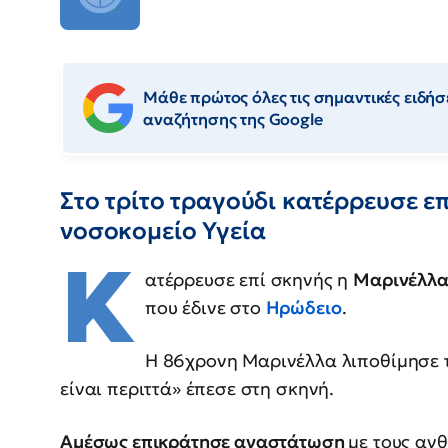
Μάθε πρώτος όλες τις σημαντικές ειδήσε
αναζήτησης της Google
Στο τρίτο τραγούδι κατέρρευσε ε
νοσοκομείο Υγεία
Κ
ατέρρευσε επί σκηνής η
Μαρινέλλ
που έδινε στο
Ηρώδειο
.
Η 86χρονη Μαρινέλλα λιποθίμησε τ
είναι περιττά» έπεσε στη σκηνή.
Αμέσως επικράτησε αναστάτωση
με τους αν