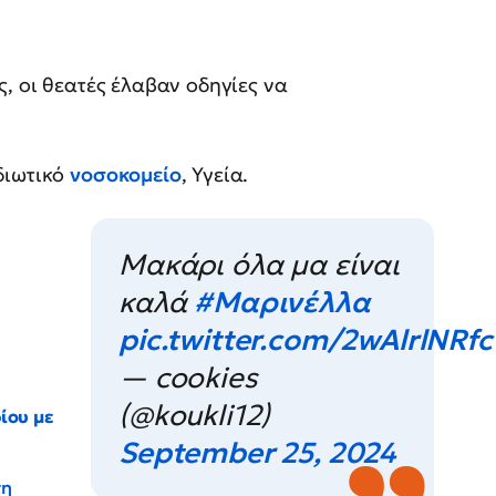
, οι θεατές έλαβαν οδηγίες να
διωτικό
νοσοκομείο
, Υγεία.
Μακάρι όλα μα είναι
καλά
#Μαρινέλλα
pic.twitter.com/2wAlrlNRfc
— cookies
(@koukli12)
ίου με
September 25, 2024
τη