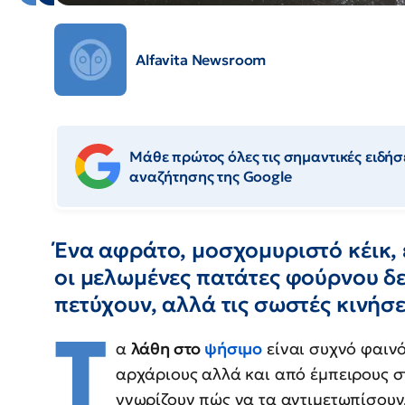
Alfavita Newsroom
Μάθε πρώτος όλες τις σημαντικές ειδήσε
αναζήτησης της Google
Ένα αφράτο, μοσχομυριστό κέικ, 
οι μελωμένες πατάτες φούρνου δε
πετύχουν, αλλά τις σωστές κινήσ
Τ
α
λάθη στο
ψήσιμο
είναι συχνό φαινό
αρχάριους αλλά και από έμπειρους σ
γνωρίζουν πώς να τα αντιμετωπίσου