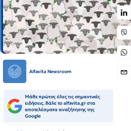
Alfavita Newsroom
Μάθε πρώτος όλες τις σημαντικές
ειδήσεις. Βάλε το alfavita.gr στα
αποτελέσματα αναζήτησης της
Google