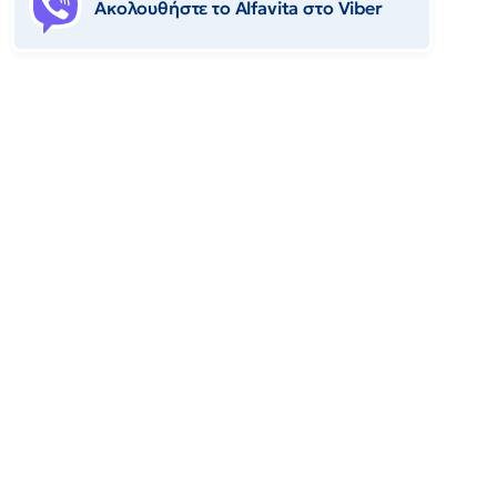
Ακολουθήστε το Αlfavita στο Viber