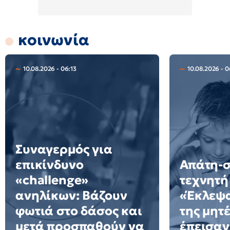
κοινωνία
10.08.2026 - 06:13
10.08.2026 - 
Συναγερμός για
επικίνδυνο
Απάτη-σ
«challenge»
τεχνητή
ανηλίκων: Βάζουν
«Έκλεψ
φωτιά στο δάσος και
της μητ
μετά προσπαθούν να
έπεισαν 