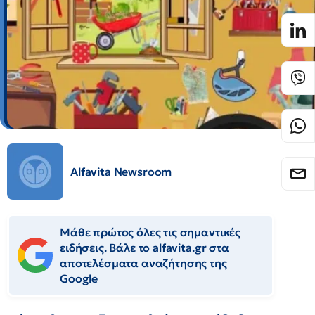
Alfavita Newsroom
Μάθε πρώτος όλες τις σημαντικές
ειδήσεις. Βάλε το alfavita.gr στα
αποτελέσματα αναζήτησης της
Google