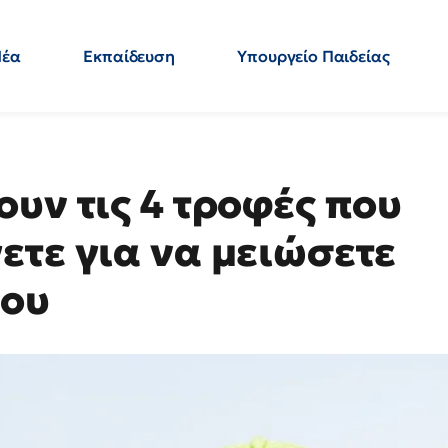
Νέα
Εκπαίδευση
Υπουργείο Παιδείας
 Εκπαιδευτικών
Μεταπτυχιακά
Πολιτική
Κόσμος
- Απαντήσεις
υν τις 4 τροφές που
ετε για να μειώσετε
νου