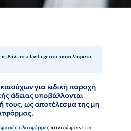
ις. Βάλε το alfavita.gr στα αποτελέσματα
δικαιούχων για ειδική παροχή
κής άδειας υποβάλλονται
 τους, ως αποτέλεσμα της μη
λατφόρμας.
φιακές πλατφόρμες
παντού
φαίνεται