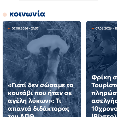
κοινωνία
07.08.2026 - 21:57
07.08.2026 - 1
Φρίκη σ
«Γιατί δεν σώσαμε το
Τουρίστ
κουτάβι που ήταν σε
πληρώσε
αγέλη λύκων»: Τι
ασελγήσ
απαντά διδάκτορας
10χρονο
του ΑΠΘ
(Βίντεο)