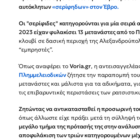
αυτόκλητων
«σερίφηδων» στον Έβρο.
Οι "σερίφιδες" κατηγορούνται για μία σειρά
2023 είχαν φυλακίσει 13 μετανάστες από το Πα
κλουβί σε δασική περιοχή της Αλεξανδρούπολ
“εμπρηστές”.
Όπως αναφέρει το
Voria.gr
, η αντεισαγγελέ
Πλημμελειοδικών
ζήτησε την παραπομπή τους
μετανάστες και μάλιστα για τα αδικήματα, γι
τις επιβαρυντικές περιστάσεις των ρατσιστι
Ζητώντας να αντικατασταθεί η προσωρινή το
όπως άλλωστε είχε πράξει μετά τη σύλληψή
μεγάλο τμήμα της πρότασής της στην ανάλυση
αποφυλάκιση των τριών κατηγορουμένων μέχρ