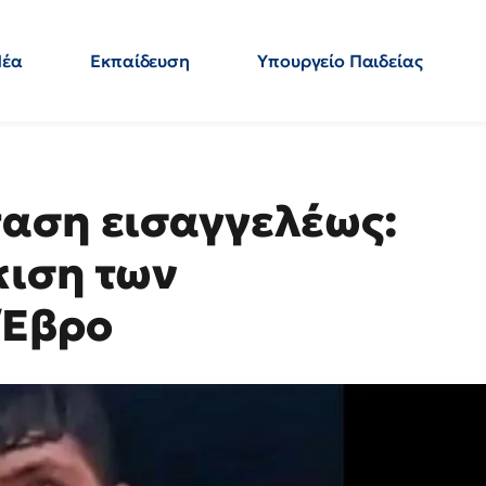
Νέα
Εκπαίδευση
Υπουργείο Παιδείας
 Εκπαιδευτικών
Μεταπτυχιακά
Πολιτική
Κόσμος
- Απαντήσεις
ταση εισαγγελέως:
κιση των
 Έβρο