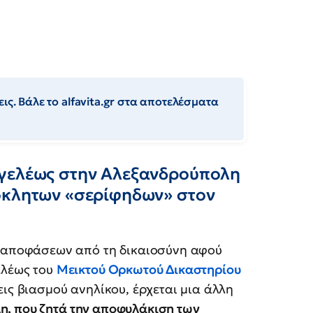
ις. Βάλε το alfavita.gr στα αποτελέσματα
γγελέως στην Αλεξανδρούπολη
όκλητων «σερίφηδων» στον
ν αποφάσεων από τη δικαιοσύνη αφού
ελέως του
Μεικτού Ορκωτού Δικαστηρίου
εις βιασμού ανηλίκου, έρχεται μια άλλη
η, που ζητά την αποφυλάκιση των