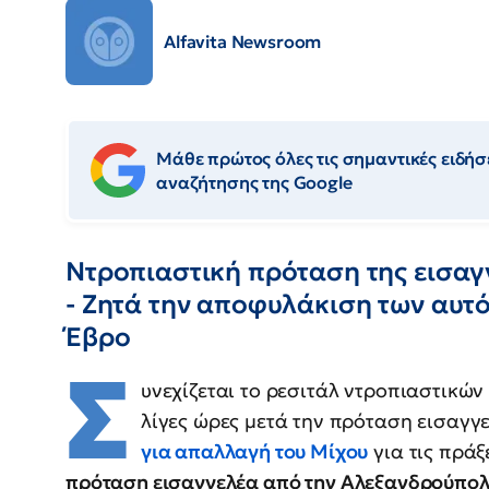
Alfavita Newsroom
Μάθε πρώτος όλες τις σημαντικές ειδήσε
αναζήτησης της Google
Ντροπιαστική πρόταση της εισα
- Ζητά την αποφυλάκιση των αυτ
Έβρο
Σ
υνεχίζεται το ρεσιτάλ ντροπιαστικώ
λίγες ώρες μετά την πρόταση εισαγγ
για απαλλαγή του Μίχου
για τις πράξ
πρόταση εισαγγελέα από την Αλεξανδρούπολ