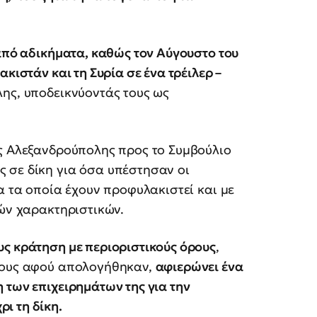
 από αδικήματα, καθώς τον Αύγουστο του
κιστάν και τη Συρία σε ένα τρέιλερ –
ης, υποδεικνύοντάς τους ως
ας Αλεξανδρούπολης προς το Συμβούλιο
 σε δίκη για όσα υπέστησαν οι
α τα οποία έχουν προφυλακιστεί και με
κών χαρακτηριστικών.
υς κράτηση με περιοριστικούς όρους
,
 τους αφού απολογήθηκαν,
αφιερώνει ένα
 των επιχειρημάτων της για την
ι τη δίκη.