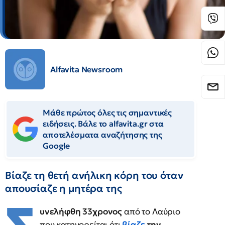
Alfavita Newsroom
Μάθε πρώτος όλες τις σημαντικές
ειδήσεις. Βάλε το alfavita.gr στα
αποτελέσματα αναζήτησης της
Google
Βίαζε τη θετή ανήλικη κόρη του όταν
απουσίαζε η μητέρα της
υνελήφθη 33χρονος
από το Λαύριο
που κατηγορείται ότι
βίαζε
την