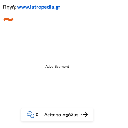
Πηγή:
www.iatropedia.gr
Δείτε τα σχόλια
0