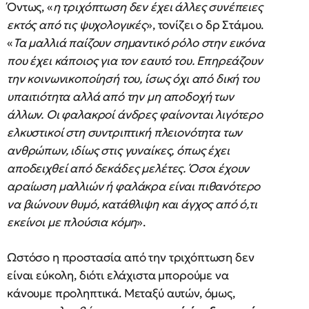
Όντως, «
η τριχόπτωση δεν έχει άλλες συνέπειες
εκτός από τις ψυχολογικές
», τονίζει ο δρ Στάμου.
«
Τα μαλλιά παίζουν σημαντικό ρόλο στην εικόνα
που έχει κάποιος για τον εαυτό του. Επηρεάζουν
την κοινωνικοποίησή του, ίσως όχι από δική του
υπαιτιότητα αλλά από την μη αποδοχή των
άλλων. Οι φαλακροί άνδρες φαίνονται λιγότερο
ελκυστικοί στη συντριπτική πλειονότητα των
ανθρώπων, ιδίως στις γυναίκες, όπως έχει
αποδειχθεί από δεκάδες μελέτες. Όσοι έχουν
αραίωση μαλλιών ή φαλάκρα είναι πιθανότερο
να βιώνουν θυμό, κατάθλιψη και άγχος από ό,τι
εκείνοι με πλούσια κόμη
».
Ωστόσο η προστασία από την τριχόπτωση δεν
είναι εύκολη, διότι ελάχιστα μπορούμε να
κάνουμε προληπτικά. Μεταξύ αυτών, όμως,