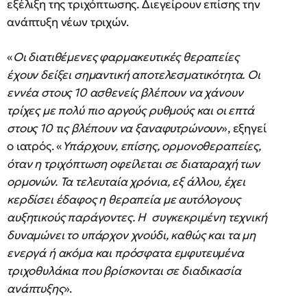
εξέλιξη της τριχόπτωσης. Διεγείρουν επίσης την
ανάπτυξη νέων τριχών.
«
Οι διατιθέμενες φαρμακευτικές θεραπείες
έχουν δείξει σημαντική αποτελεσματικότητα. Οι
εννέα στους 10 ασθενείς βλέπουν να χάνουν
τρίχες με πολύ πιο αργούς ρυθμούς και οι επτά
στους 10 τις βλέπουν να ξαναφυτρώνουν
», εξηγεί
ο ιατρός. «
Υπάρχουν, επίσης, ορμονοθεραπείες,
όταν η τριχόπτωση οφείλεται σε διαταραχή των
ορμονών. Τα τελευταία χρόνια, εξ άλλου, έχει
κερδίσει έδαφος η θεραπεία με αυτόλογους
αυξητικούς παράγοντες. Η συγκεκριμένη τεχνική
δυναμώνει το υπάρχον χνούδι, καθώς και τα μη
ενεργά ή ακόμα και πρόσφατα εμφυτευμένα
τριχοθυλάκια που βρίσκονται σε διαδικασία
ανάπτυξης
».