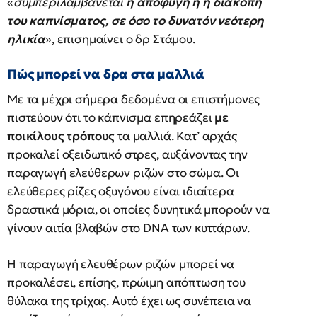
«
συμπεριλαμβάνεται
η αποφυγή ή η διακοπή
του καπνίσματος, σε όσο το δυνατόν νεότερη
ηλικία
», επισημαίνει ο δρ Στάμου.
Πώς μπορεί να δρα στα μαλλιά
Με τα μέχρι σήμερα δεδομένα οι επιστήμονες
πιστεύουν ότι το κάπνισμα επηρεάζει
με
ποικίλους τρόπους
τα μαλλιά. Κατ’ αρχάς
προκαλεί οξειδωτικό στρες, αυξάνοντας την
παραγωγή ελεύθερων ριζών στο σώμα. Οι
ελεύθερες ρίζες οξυγόνου είναι ιδιαίτερα
δραστικά μόρια, οι οποίες δυνητικά μπορούν να
γίνουν αιτία βλαβών στο DNA των κυττάρων.
Η παραγωγή ελευθέρων ριζών μπορεί να
προκαλέσει, επίσης, πρώιμη απόπτωση του
θύλακα της τρίχας. Αυτό έχει ως συνέπεια να