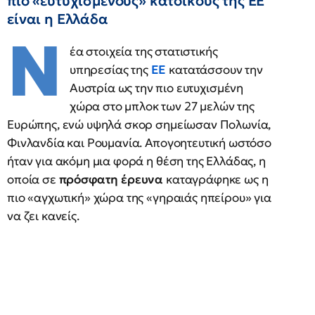
πιο «ευτυχισμένους» κατοίκους της ΕΕ
είναι η Ελλάδα
Ν
έα στοιχεία της στατιστικής
υπηρεσίας της
ΕΕ
κατατάσσουν την
Αυστρία ως την πιο ευτυχισμένη
χώρα στο μπλοκ των 27 μελών της
Ευρώπης, ενώ υψηλά σκορ σημείωσαν Πολωνία,
Φινλανδία και Ρουμανία. Απογοητευτική ωστόσο
ήταν για ακόμη μια φορά η θέση της Ελλάδας, η
οποία σε
πρόσφατη έρευνα
καταγράφηκε ως η
πιο «αγχωτική» χώρα της «γηραιάς ηπείρου» για
να ζει κανείς.