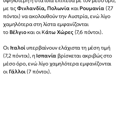
υψηλότερη ή στα ίδια επίπεδα με τον μέσο όρο,
με τις
Φινλανδία, Πολωνία
και
Ρουμανία
(7,7
πόντοι) να ακολουθούν την Αυστρία, ενώ λίγο
χαμηλότερα στη λίστα εμφανίζονται
το
Βέλγιο
και οι Κ
άτω Χώρες
(7,6 πόντοι).
Οι
Ιταλοί
υπερβαίνουν ελάχιστα τη μέση τιμή
(7,2 πόντοι), η
Ισπανία
βρίσκεται ακριβώς στο
μέσο όρο, ενώ λίγο χαμηλότερα εμφανίζονται
οι
Γάλλοι
(7 πόντοι).