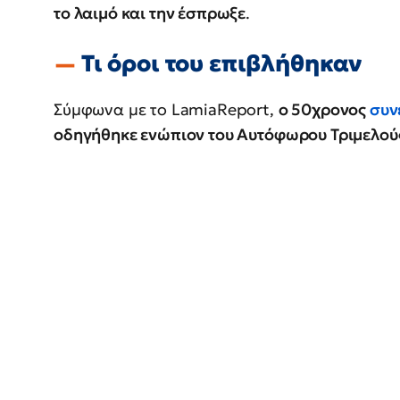
το λαιμό και την έσπρωξε
.
Τι όροι του επιβλήθηκαν
Σύμφωνα με το LamiaReport,
ο 50χρονος
συν
οδηγήθηκε ενώπιον του Αυτόφωρου Τριμελού