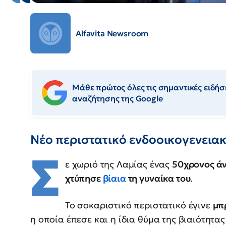
Alfavita Newsroom
Μάθε πρώτος όλες τις σημαντικές ειδήσε
αναζήτησης της Google
Νέο περιστατικό ενδοοικογενειακ
Σ
ε χωριό της Λαμίας ένας
50χρονος άν
χτύπησε
βίαια
τη γυναίκα του
.
Το σοκαριστικό περιστατικό έγινε
μπ
η οποία έπεσε και η ίδια θύμα της βιαιότητα