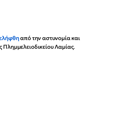
ελήφθη
από την αστυνομία και
ς Πλημμελειοδικείου Λαμίας
.