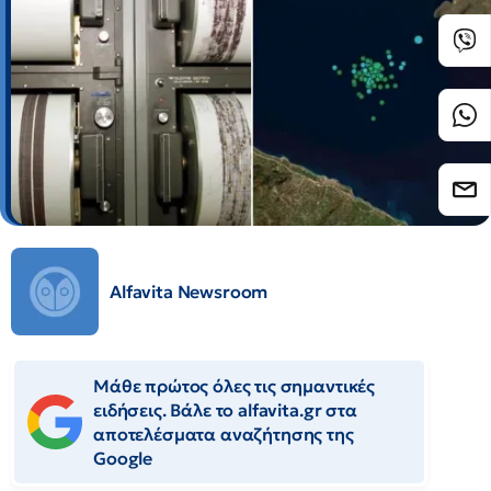
Alfavita Newsroom
Μάθε πρώτος όλες τις σημαντικές
ειδήσεις. Βάλε το alfavita.gr στα
αποτελέσματα αναζήτησης της
Google