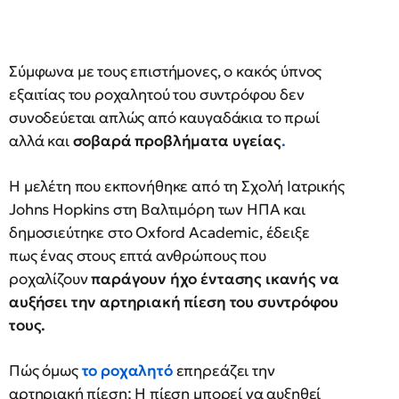
Σύμφωνα με τους επιστήμονες, ο κακός ύπνος
εξαιτίας του ροχαλητού του συντρόφου δεν
συνοδεύεται απλώς από καυγαδάκια το πρωί
αλλά και
σοβαρά προβλήματα υγείας
.
Η μελέτη που εκπονήθηκε από τη Σχολή Ιατρικής
Johns Hopkins στη Βαλτιμόρη των ΗΠΑ και
δημοσιεύτηκε στο Oxford Academic, έδειξε
πως ένας στους επτά ανθρώπους που
ροχαλίζουν
παράγουν ήχο έντασης ικανής να
αυξήσει την αρτηριακή πίεση του συντρόφου
τους.
Πώς όμως
το ροχαλητό
επηρεάζει την
αρτηριακή πίεση; Η πίεση μπορεί να αυξηθεί