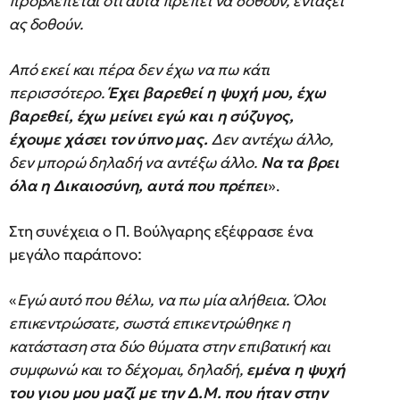
προβλέπεται ότι αυτά πρέπει να δοθούν, εντάξει
ας δοθούν.
Από εκεί και πέρα δεν έχω να πω κάτι
περισσότερο.
Έχει βαρεθεί η ψυχή μου, έχω
βαρεθεί, έχω μείνει εγώ και η σύζυγος,
έχουμε χάσει τον ύπνο μας.
Δεν αντέχω άλλο,
δεν μπορώ δηλαδή να αντέξω άλλο.
Να τα βρει
όλα η Δικαιοσύνη, αυτά που πρέπει
».
Στη συνέχεια ο Π. Βούλγαρης εξέφρασε ένα
μεγάλο παράπονο:
«
Εγώ αυτό που θέλω, να πω μία αλήθεια. Όλοι
επικεντρώσατε, σωστά επικεντρώθηκε η
κατάσταση στα δύο θύματα στην επιβατική και
συμφωνώ και το δέχομαι, δηλαδή,
εμένα η ψυχή
του γιου μου μαζί με την Δ.Μ. που ήταν στην