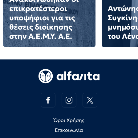
επικρατέστεροι
Αντώνης
υποψήφιοι για τις
Συγκίνη
θέσεις διοίκησης
μνημόσυ
στην Α.Ε.Μ.Υ. Α.Ε.
του Λέν
Όροι Χρήσης
Επικοινωνία