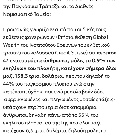
την Παγκόσμια Tράπεζα και το Διεθνές
Νομισματικό Ταμείο;
Προφανώς γνωρίζουν αυτό που οι δικές τους
εκθέσεις φανερώνουν (Ετήσια έκθεση Global
Wealth του Ινστιτούτου Ερευνών του ελβετικού
τραπεζικού κολοσσού Credit Suisse) ότι
περίπου
47 εκατομμύρια άνθρωποι, μόλις το 0,9% των
ενηλίκων του πλανήτη, κατέχουν σήμερα όλοι
μαζί 158,3 τρισ. δολάρια,
περίπου δηλαδή το
44% του παγκόσμιου πλούτου ενώ στην
«απέναντι όχθη» -και ενώ μεσολαβούν δύο,
συρρικνωμένες και πληγωμένες μεσαίες τάξεις-
υπάρχουν περίπου τρία δισεκατομμύρια
άνθρωποι, δηλαδή πάνω από το 55% του
ενήλικου πληθυσμού της Γης που όλοι μαζί
κατέχουν 6,3 τρισ. δολάρια, δηλαδή μόλις το