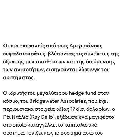
Οι πιο επιφανείς από τους Αμερικάνους
κεφαλαιοκράτες, βλέποντας τις συνέπειες της
όξυνσης των αντιθέσεων και της διεύρυνσης
των ανισοτήτων, εισηγούνται λίφτινγκ του
συστήματος.
Ο ιδρυτής του μεγαλύτερου hedge fund στον
κόσμο, του Bridgewater Associates, που έχει
περιουσιακά στοιχεία αξίας 17 δισ. δολαρίων, ο
Ρέι Ντάλιο (Ray Dalio), εξέδωσε ένα μανιφέστο
στο οποίο καταγγέλλει το καπιταλιστικό
σύστημα. Τονίζει πως το σύστημα αυτό του