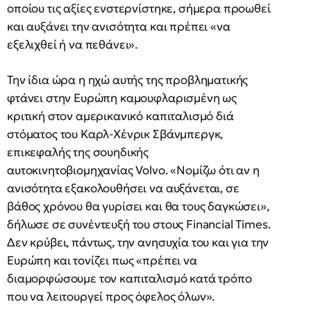
οποίου τις αξίες ενστερνίστηκε, σήμερα προωθεί
και αυξάνει την ανισότητα και πρέπει «να
εξελιχθεί ή να πεθάνει».
Την ίδια ώρα η ηχώ αυτής της προβληματικής
φτάνει στην Ευρώπη καμουφλαρισμένη ως
κριτική στον αμερικανικό καπιταλισμό διά
στόματος του Καρλ-Χένρικ Σβάνμπεργκ,
επικεφαλής της σουηδικής
αυτοκινητοβιομηχανίας Volvo. «Νομίζω ότι αν η
ανισότητα εξακολουθήσει να αυξάνεται, σε
βάθος χρόνου θα γυρίσει και θα τους δαγκώσει»,
δήλωσε σε συνέντευξή του στους Financial Times.
Δεν κρύβει, πάντως, την ανησυχία του και για την
Ευρώπη και τονίζει πως «πρέπει να
διαμορφώσουμε τον καπιταλισμό κατά τρόπο
που να λειτουργεί προς όφελος όλων».