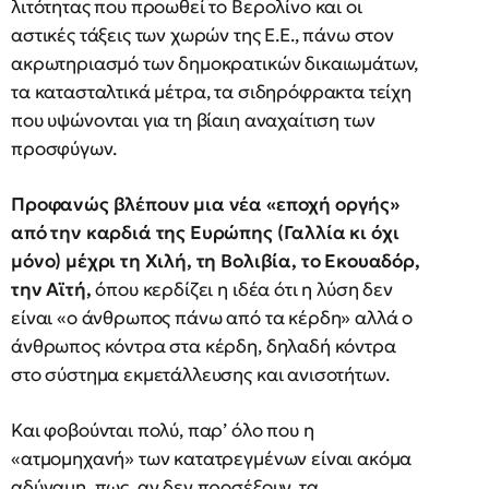
λιτότητας που προωθεί το Βερολίνο και οι
αστικές τάξεις των χωρών της Ε.Ε., πάνω στον
ακρωτηριασμό των δημοκρατικών δικαιωμάτων,
τα κατασταλτικά μέτρα, τα σιδηρόφρακτα τείχη
που υψώνονται για τη βίαιη αναχαίτιση των
προσφύγων.
Προφανώς βλέπουν μια νέα «εποχή οργής»
από την καρδιά της Ευρώπης (Γαλλία κι όχι
μόνο) μέχρι τη Χιλή, τη Βολιβία, το Εκουαδόρ,
την Αϊτή,
όπου κερδίζει η ιδέα ότι η λύση δεν
είναι «ο άνθρωπος πάνω από τα κέρδη» αλλά ο
άνθρωπος κόντρα στα κέρδη, δηλαδή κόντρα
στο σύστημα εκμετάλλευσης και ανισοτήτων.
Και φοβούνται πολύ, παρ’ όλο που η
«ατμομηχανή» των κατατρεγμένων είναι ακόμα
αδύναμη, πως, αν δεν προσέξουν, τα