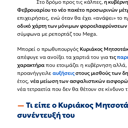
Στο δρόμο προς τις κάλπες,
η κυβέρνη
Φεβρουαρίου το νέο πακέτο προσωρινών μέ
επιχειρήσεις, ενώ όταν θα έχει «ανάψει» το 
οδικό χάρτη των μόνιμων φοροελαφρύνσεων
σύμφωνα με ρεπορτάζ του Mega.
Μπορεί ο πρωθυπουργός
Κυριάκος Μητσοτά
απέφυγε να ανοίξει τα χαρτιά του για
τις
παρ
χαρακτήρα
που ετοιμάζει η κυβέρνηση αλλά
προανήγγειλε
αυξήσεις
στους μισθούς
των δ
έτος,
νέα μείωση των ασφαλιστικών εισφορώ
νέα τετραετία που δεν θα θέτουν σε κίνδυνο 
Τι είπε ο Κυριάκος Μητσοτ
συνέντευξή του