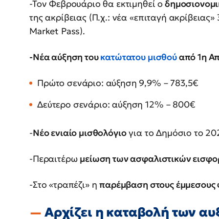
-Τον Φεβρουάριο θα εκτιμηθεί ο
δημοσιονομικ
της ακρίβειας (Π.χ.: νέα «επιταγή ακρίβεια
Market Pass).
-Νέα αύξηση του
κατώτατου μισθού
από 1η Απ
Πρώτο σενάριο: αύξηση 9,9% – 783,5€
Δεύτερο σενάριο: αύξηση 12% – 800€
-
Νέο ενιαίο μισθολόγιο
για το Δημόσιο το 20
-Περαιτέρω
μείωση των ασφαλιστικών εισφ
-Στο «τραπέζι» η
παρέμβαση στους έμμεσους
Αρχίζει η καταβολή των α