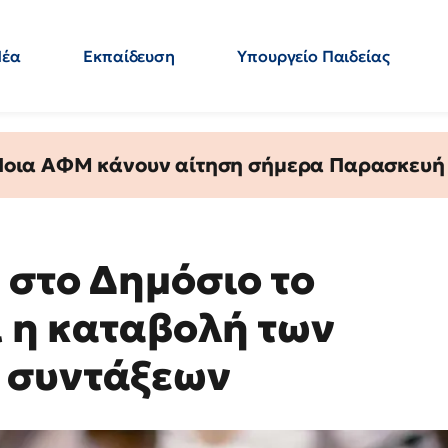
Νέα
Εκπαίδευση
Υπουργείο Παιδείας
 Εκπαιδευτικών
Μεταπτυχιακά
Πολιτική
Κόσμος
- Απαντήσεις
 Ποια ΑΦΜ κάνουν αίτηση σήμερα Παρασκευή - 
 στο Δημόσιο το
ι η καταβολή των
 συντάξεων