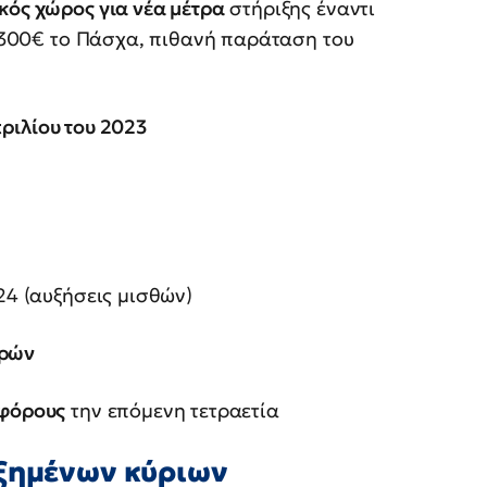
ός χώρος για νέα μέτρα
στήριξης έναντι
ς» 300€ το Πάσχα, πιθανή παράταση του
ριλίου του 2023
24 (αυξήσεις μισθών)
ορών
 φόρους
την επόμενη τετραετία
υξημένων κύριων