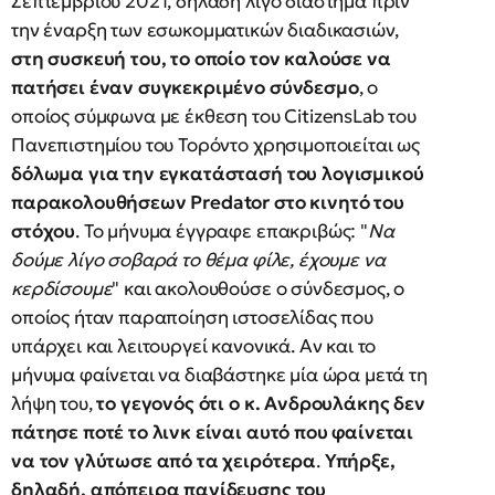
Σεπτεμβρίου 2021, δηλαδή λίγο διάστημα πριν
την έναρξη των εσωκομματικών διαδικασιών,
στη συσκευή του, το οποίο τον καλούσε να
πατήσει έναν συγκεκριμένο σύνδεσμο
, ο
οποίος σύμφωνα με έκθεση του CitizensLab του
Πανεπιστημίου του Τορόντο χρησιμοποιείται ως
δόλωμα για την εγκατάστασή του λογισμικού
παρακολουθήσεων Predator στο κινητό του
στόχου
. Το μήνυμα έγγραφε επακριβώς: "
Να
δούμε λίγο σοβαρά το θέμα φίλε, έχουμε να
κερδίσουμε
" και ακολουθούσε ο σύνδεσμος, ο
οποίος ήταν παραποίηση ιστοσελίδας που
υπάρχει και λειτουργεί κανονικά. Αν και το
μήνυμα φαίνεται να διαβάστηκε μία ώρα μετά τη
λήψη του,
το γεγονός ότι ο κ. Ανδρουλάκης δεν
πάτησε ποτέ το λινκ είναι αυτό που φαίνεται
να τον γλύτωσε από τα χειρότερα
.
Υπήρξε,
δηλαδή, απόπειρα παγίδευσης του