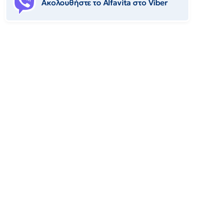
Ακολουθήστε το Αlfavita στο Viber