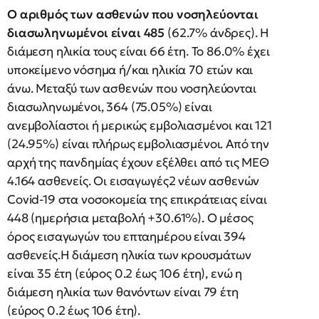
Ο αριθμός των ασθενών που νοσηλεύονται
διασωληνωμένοι είναι 485
(62.7% άνδρες). Η
διάμεση ηλικία τους είναι 66 έτη. To 86.0% έχει
υποκείμενο νόσημα ή/και ηλικία 70 ετών και
άνω. Μεταξύ των ασθενών που νοσηλεύονται
διασωληνωμένοι, 364 (75.05%) είναι
ανεμβολίαστοι ή μερικώς εμβολιασμένοι και 121
(24.95%) είναι πλήρως εμβολιασμένοι. Από την
αρχή της πανδημίας έχουν εξέλθει από τις ΜΕΘ
4.164 ασθενείς. Οι εισαγωγές2 νέων ασθενών
Covid-19 στα νοσοκομεία της επικράτειας είναι
448 (ημερήσια μεταβολή +30.61%). Ο μέσος
όρος εισαγωγών του επταημέρου είναι 394
ασθενείς.Η διάμεση ηλικία των κρουσμάτων
είναι 35 έτη (εύρος 0.2 έως 106 έτη), ενώ η
διάμεση ηλικία των θανόντων είναι 79 έτη
(εύρος 0.2 έως 106 έτη).