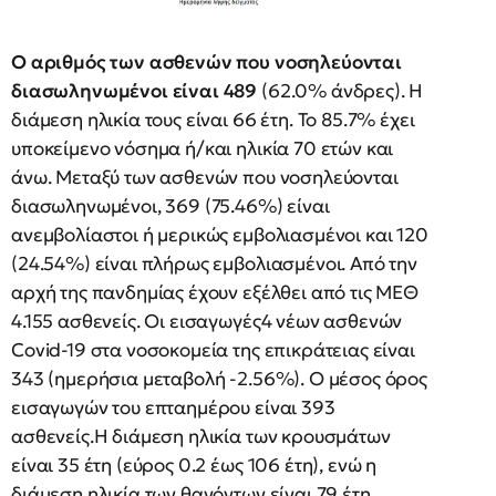
Ο αριθμός των ασθενών που νοσηλεύονται
διασωληνωμένοι είναι 489
(62.0% άνδρες). Η
διάμεση ηλικία τους είναι 66 έτη. To 85.7% έχει
υποκείμενο νόσημα ή/και ηλικία 70 ετών και
άνω. Μεταξύ των ασθενών που νοσηλεύονται
διασωληνωμένοι, 369 (75.46%) είναι
ανεμβολίαστοι ή μερικώς εμβολιασμένοι και 120
(24.54%) είναι πλήρως εμβολιασμένοι. Από την
αρχή της πανδημίας έχουν εξέλθει από τις ΜΕΘ
4.155 ασθενείς. Οι εισαγωγές4 νέων ασθενών
Covid-19 στα νοσοκομεία της επικράτειας είναι
343 (ημερήσια μεταβολή -2.56%). Ο μέσος όρος
εισαγωγών του επταημέρου είναι 393
ασθενείς.Η διάμεση ηλικία των κρουσμάτων
είναι 35 έτη (εύρος 0.2 έως 106 έτη), ενώ η
διάμεση ηλικία των θανόντων είναι 79 έτη