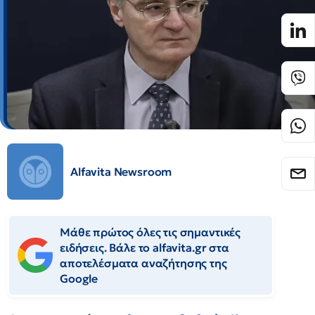
Alfavita Newsroom
Μάθε πρώτος όλες τις σημαντικές
ειδήσεις. Βάλε το alfavita.gr στα
αποτελέσματα αναζήτησης της
Google