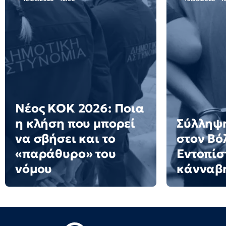
Νέος ΚΟΚ 2026: Ποια
η κλήση που μπορεί
Σύλληψ
να σβήσει και το
στον Βό
«παράθυρο» του
Εντοπίσ
νόμου
κάνναβ