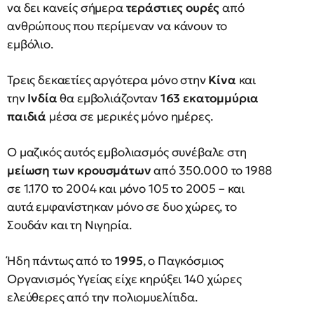
να δει κανείς σήμερα
τεράστιες ουρές
από
ανθρώπους που περίμεναν να κάνουν το
εμβόλιο.
Τρεις δεκαετίες αργότερα μόνο στην
Κίνα
και
την
Ινδία
θα εμβολιάζονταν
163 εκατομμύρια
παιδιά
μέσα σε μερικές μόνο ημέρες.
Ο μαζικός αυτός εμβολιασμός συνέβαλε στη
μείωση των κρουσμάτων
από 350.000 το 1988
σε 1.170 το 2004 και μόνο 105 το 2005 – και
αυτά εμφανίστηκαν μόνο σε δυο χώρες, το
Σουδάν και τη Νιγηρία.
Ήδη πάντως από το
1995
, ο Παγκόσμιος
Οργανισμός Υγείας είχε κηρύξει 140 χώρες
ελεύθερες από την πολιομυελίτιδα.