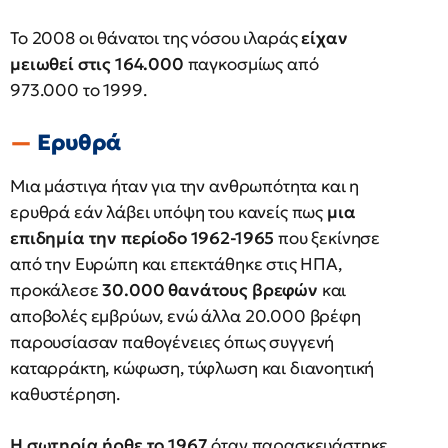
Το 2008 οι θάνατοι της νόσου ιλαράς
είχαν
μειωθεί στις 164.000
παγκοσμίως από
973.000 το 1999.
Ερυθρά
Μια μάστιγα ήταν για την ανθρωπότητα και η
ερυθρά εάν λάβει υπόψη του κανείς πως
μια
επιδημία την περίοδο 1962-1965
που ξεκίνησε
από την Ευρώπη και επεκτάθηκε στις ΗΠΑ,
προκάλεσε
30.000 θανάτους βρεφών
και
αποβολές εμβρύων, ενώ άλλα 20.000 βρέφη
παρουσίασαν παθογένειες όπως συγγενή
καταρράκτη, κώφωση, τύφλωση και διανοητική
καθυστέρηση.
Η σωτηρία ήρθε το 1967
όταν παρασκευάστηκε