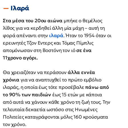
Ιλαρά
Στα μέσα του 20ου αιώνα
μπήκε ο θεμέλιος
λίθος για να κερδηθεί άλλη μία μάχη – αυτή τη
φορά απέναντι στην
ιλαρά
. Ήταν το 1954 όταν οι
ερευνητές Τζον Εντερς και Τόμας Πίμπλις
απομόνωσαν στη Βοστόνη τον ιό
σε ένα
11χρονο αγόρι.
Θα χρειαζόταν να περάσουν
άλλα εννέα
χρόνια
για να αναπτυχθεί το πρώτο εμβόλιο
ιλαράς, η οποία έως τότε προσέβαλε
πάνω από
το 90% των παιδιών
έως 15 ετών με κάποια
από αυτά να χάνουν κάθε χρόνο τη ζωή τους. Την
τελευταία δεκαετία ωστόσο στις Ηνωμένες
Πολιτείες καταγράφονται μόλις 160 κρούσματα
τον χρόνο.