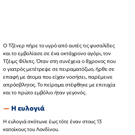
Ο Τζένερ πήρε το υγρό από αυτές τις φυσαλίδες
και το εμβολίασε σε ένα οκτάχρονο αγόρι, τον
Τζέιμς Φίλιπς. Όταν στη συνέχεια ο 8χρονος που
ο γιατρός μετέτρεψε σε πειραματόζωο, ήρθε σε
επαφή με άτομα που είχαν νοσήσει, παρέμεινε
απρόσβλητος. Το πείραμα στέφθηκε με επιτυχία
και το πρώτο εμβόλιο ήταν γεγονός.
Η ευλογιά
Η ευλογιά σκότωνε έως τότε έναν στους 13
κατοίκους του Λονδίνου.