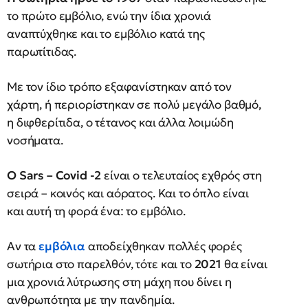
το πρώτο εμβόλιο, ενώ την ίδια χρονιά
αναπτύχθηκε και το εμβόλιο κατά της
παρωτίτιδας.
Με τον ίδιο τρόπο εξαφανίστηκαν από τον
χάρτη, ή περιορίστηκαν σε πολύ μεγάλο βαθμό,
η διφθερίτιδα, ο τέτανος και άλλα λοιμώδη
νοσήματα.
Ο Sars – Covid -2
είναι ο τελευταίος εχθρός στη
σειρά – κοινός και αόρατος. Και το όπλο είναι
και αυτή τη φορά ένα: το εμβόλιο.
Αν τα
εμβόλια
αποδείχθηκαν πολλές φορές
σωτήρια στο παρελθόν, τότε και το
2021
θα είναι
μια χρονιά λύτρωσης στη μάχη που δίνει η
ανθρωπότητα με την πανδημία.