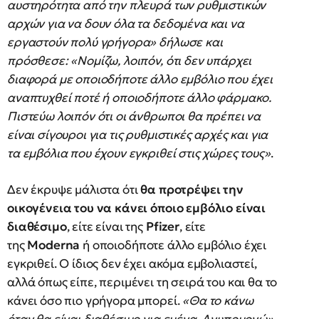
αυστηρότητα από την πλευρά των ρυθμιστικών
αρχών για να δουν όλα τα δεδομένα και να
εργαστούν πολύ γρήγορα» δήλωσε και
πρόσθεσε: «Νομίζω, λοιπόν, ότι δεν υπάρχει
διαφορά με οποιοδήποτε άλλο εμβόλιο που έχει
αναπτυχθεί ποτέ ή οποιοδήποτε άλλο φάρμακο.
Πιστεύω λοιπόν ότι οι άνθρωποι θα πρέπει να
είναι σίγουροι για τις ρυθμιστικές αρχές και για
τα εμβόλια που έχουν εγκριθεί στις χώρες τους»
.
Δεν έκρυψε μάλιστα ότι
θα προτρέψει την
οικογένεια του να κάνει όποιο εμβόλιο είναι
διαθέσιμο
, είτε είναι της
Pfizer
, είτε
της
Moderna
ή οποιοδήποτε άλλο εμβόλιο έχει
εγκριθεί. Ο ίδιος δεν έχει ακόμα εμβολιαστεί,
αλλά όπως είπε, περιμένει τη σειρά του και θα το
κάνει όσο πιο γρήγορα μπορεί.
«Θα το κάνω