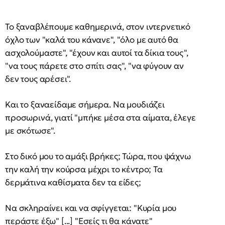
Το ξαναβλέπουμε καθημερινά, στον ιντερνετικό
όχλο των "καλά του κάνανε", "όλο με αυτό θα
ασχολούμαστε", "έχουν και αυτοί τα δίκια τους",
"να τους πάρετε στο σπίτι σας", "να φύγουν αν
δεν τους αρέσει".
Και το ξαναείδαμε σήμερα. Να μουδιάζει
προσωρινά, γιατί "μπήκε μέσα στα αίματα, έλεγε
με σκότωσε".
Στο δικό μου το αμάξι βρήκες; Τώρα, που ψάχνω
την καλή την κούρσα μέχρι το κέντρο; Τα
δερμάτινα καθίσματα δεν τα είδες;
Να σκληραίνει και να σφίγγεται: "Κυρία μου
περάστε έξω" [...] "Εσείς τι θα κάνατε"