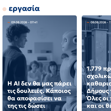
εργασία
09.08.2026 - 07:41
08.08.2026 - 1
1.779 π
σχολικ
Η AI δεν θα μας πάρει
καθαρισ
τις δουλειές. Κάποιος
Δήμους 
θα αποφασίσει να
Όλες οι
της τις δώσει
και οι θ