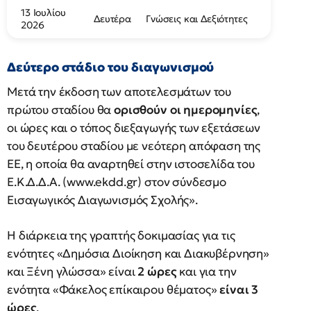
13 Ιουλίου
Δευτέρα
Γνώσεις και Δεξιότητες
2026
Δεύτερο στάδιο του διαγωνισμού
Μετά την έκδοση των αποτελεσμάτων του
πρώτου σταδίου θα
ορισθούν οι ημερομηνίες
,
οι ώρες και ο τόπος διεξαγωγής των εξετάσεων
του δευτέρου σταδίου με νεότερη απόφαση της
ΕΕ, η οποία θα αναρτηθεί στην ιστοσελίδα του
Ε.Κ.Δ.Δ.Α. (www.ekdd.gr) στον σύνδεσμο
Εισαγωγικός Διαγωνισμός Σχολής».
Η διάρκεια της γραπτής δοκιμασίας για τις
ενότητες «Δημόσια Διοίκηση και Διακυβέρνηση»
και Ξένη γλώσσα» είναι
2 ώρες
και για την
ενότητα «Φάκελος επίκαιρου θέματος»
είναι 3
ώρες
.