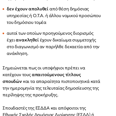
δεν έχουν απολυθεί
από θέση δημόσιας
υπηρεσίας ή Ο.Τ.Α. ή άλλου νομικού προσώπου
του δημόσιου τομέα
αυτοί των οποίων προηγούμενος διορισμός
έχει
ανακληθεί
έχουν δικαίωμα συμμετοχής
στο διαγωνισμό αν παρήλθε δεκαετία από την
ανάκληση.
Σημειώνεται πως οι υποψήφιοι πρέπει να
κατέχουν τους
απαιτούμενους τίτλους
σπουδών
και τα απαραίτητα πιστοποιητικά κατά
την ημερομηνία της τελευταίας δημοσίευσης της
περίληψης της προκήρυξης.
Σπουδαστές της ΕΣΔΔΑ και απόφοιτοι της
Εθνικής Σχολής Δημόσιας Διοίκησης (ΕΣΔΔ) ή