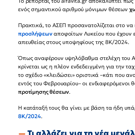
Το ρεπορτάζ του alfavita.gr αποκαλύπτει πως
ενός σημαντικού αριθμού μόνιμων θέσεων
χ
Πρακτικά, το ΑΣΕΠ προσανατολίζεται στο να
προσλήψεων
αποφοίτων Λυκείου που έχουν εγ
απευθείας στους υποψηφίους της 8Κ/2024.
Όπως αναφέρουν υψηλόβαθμα στελέχη του 
κρίνεται ως η πλέον ενδεδειγμένη για την τα
το σχέδιο «κλειδώσει» οριστικά –κάτι που α
εντός του Φεβρουαρίου– οι ενδιαφερόμενοι
προτίμησης θέσεων
.
Η κατάταξή τους θα γίνει με βάση τα ήδη υπ
8Κ/2024
.
Τι αλλάζει για τη νέα μεγ