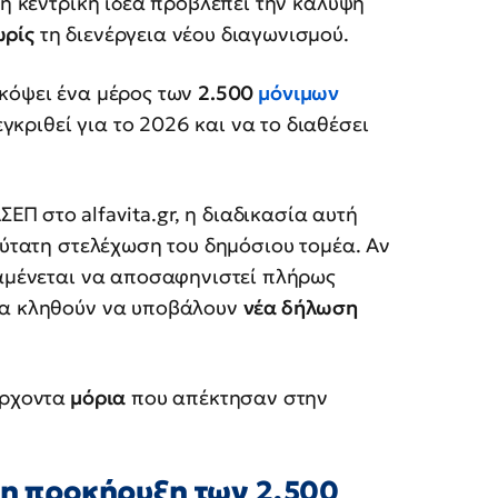
 η κεντρική ιδέα προβλέπει την κάλυψη
ωρίς
τη διενέργεια νέου διαγωνισμού.
 κόψει ένα μέρος των
2.500
μόνιμων
κριθεί για το 2026 και να το διαθέσει
ΑΣΕΠ
στο alfavita.gr, η διαδικασία αυτή
χύτατη στελέχωση του δημόσιου τομέα. Αν
ναμένεται να αποσαφηνιστεί πλήρως
 θα κληθούν να υποβάλουν
νέα δήλωση
άρχοντα
μόρια
που απέκτησαν στην
άλη προκήρυξη των 2.500