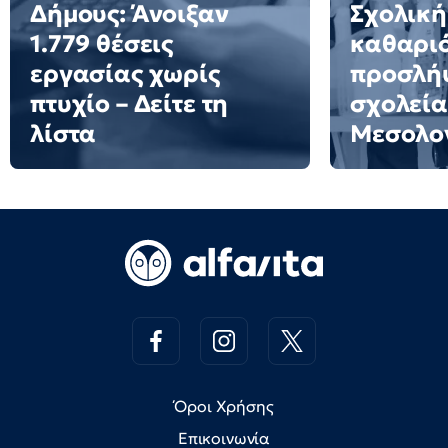
Δήμους: Άνοιξαν
Σχολική
1.779 θέσεις
καθαριό
εργασίας χωρίς
προσλήψ
πτυχίο – Δείτε τη
σχολεία
λίστα
Μεσολο
Όροι Χρήσης
Επικοινωνία