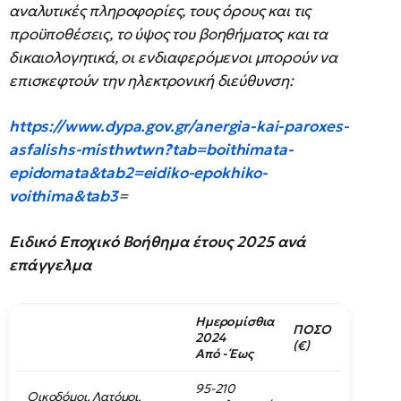
αναλυτικές πληροφορίες, τους όρους και τις
προϋποθέσεις, το ύψος του βοηθήματος και τα
δικαιολογητικά, οι ενδιαφερόμενοι μπορούν να
επισκεφτούν την ηλεκτρονική διεύθυνση:
https://www.dypa.gov.gr/anergia-kai-paroxes-
asfalishs-misthwtwn?tab=boithimata-
epidomata&tab2=eidiko-epokhiko-
voithima&tab3
=
Ειδικό Εποχικό Βοήθημα έτους 2025 ανά
επάγγελμα
Ημερομίσθια
ΠΟΣΟ
2024
(€)
Από - Έως
95-210
Οικοδόμοι, Λατόμοι,