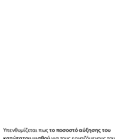
Υπενθυμίζεται πως
το ποσοστό αύξησης του
κατώτατου μισθού
για τους εργαζόμενους του