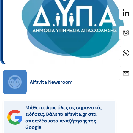
Alfavita Newsroom
Μάθε πρώτος όλες τις σημαντικές
ειδήσεις. Βάλε το alfavita.gr στα
αποτελέσματα αναζήτησης της
Google