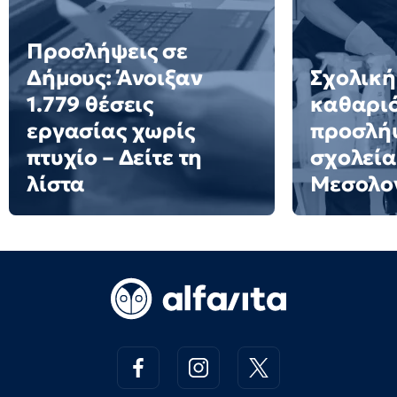
Προσλήψεις σε
Δήμους: Άνοιξαν
Σχολική
1.779 θέσεις
καθαριό
εργασίας χωρίς
προσλήψ
πτυχίο – Δείτε τη
σχολεία
λίστα
Μεσολο