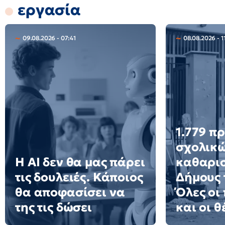
εργασία
09.08.2026 - 07:41
08.08.2026 - 1
1.779 π
σχολικ
Η AI δεν θα μας πάρει
καθαρισ
τις δουλειές. Κάποιος
Δήμους 
θα αποφασίσει να
Όλες οι
της τις δώσει
και οι θ