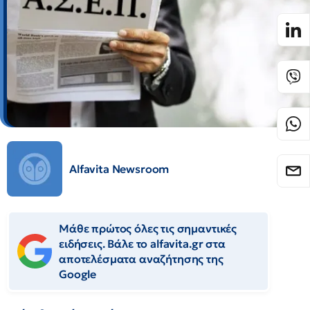
Alfavita Newsroom
Μάθε πρώτος όλες τις σημαντικές
ειδήσεις. Βάλε το alfavita.gr στα
αποτελέσματα αναζήτησης της
Google