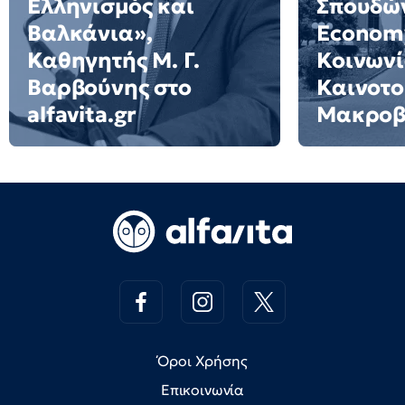
Ελληνισμός και
Σπουδών
Βαλκάνια»,
Economy
Καθηγητής Μ. Γ.
Κοινωνί
Βαρβούνης στο
Καινοτο
alfavita.gr
Μακροβ
Όροι Χρήσης
Επικοινωνία