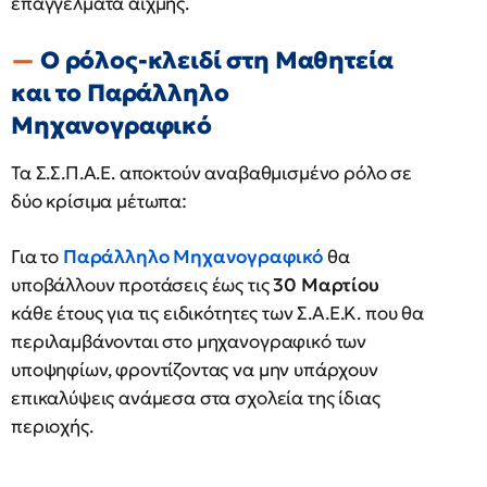
επαγγέλματα αιχμής.
Ο ρόλος-κλειδί στη Μαθητεία
και το Παράλληλο
Μηχανογραφικό
Τα Σ.Σ.Π.Α.Ε. αποκτούν αναβαθμισμένο ρόλο σε
δύο κρίσιμα μέτωπα:
Για το
Παράλληλο Μηχανογραφικό
θα
υποβάλλουν προτάσεις έως τις
30 Μαρτίου
κάθε έτους για τις ειδικότητες των Σ.Α.Ε.Κ. που θα
περιλαμβάνονται στο μηχανογραφικό των
υποψηφίων, φροντίζοντας να μην υπάρχουν
επικαλύψεις ανάμεσα στα σχολεία της ίδιας
περιοχής.