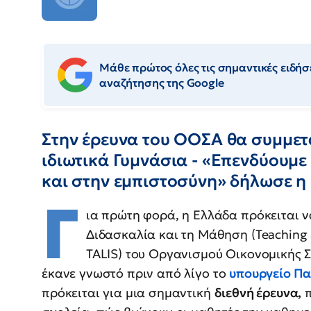
Μάθε πρώτος όλες τις σημαντικές ειδήσε
αναζήτησης της Google
Στην έρευνα του ΟΟΣΑ θα συμμετ
ιδιωτικά Γυμνάσια - «Επενδύουμε
και στην εμπιστοσύνη» δήλωσε η
Γ
ια πρώτη φορά, η Ελλάδα πρόκειται ν
Διδασκαλία και τη Μάθηση (Teaching a
TALIS) του Οργανισμού Οικονομικής Σ
έκανε γνωστό πριν από λίγο το
υπουργείο Πα
πρόκειται για μια σημαντική
διεθνή έρευνα,
π