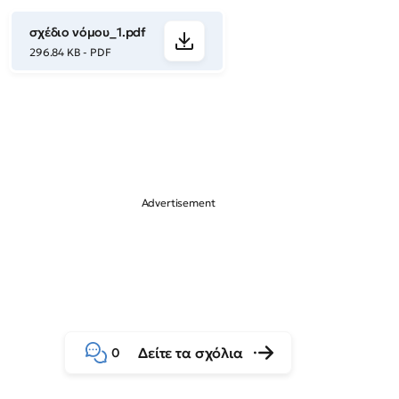
σχέδιο νόμου_1.pdf
296.84 KB - PDF
Δείτε τα σχόλια
0