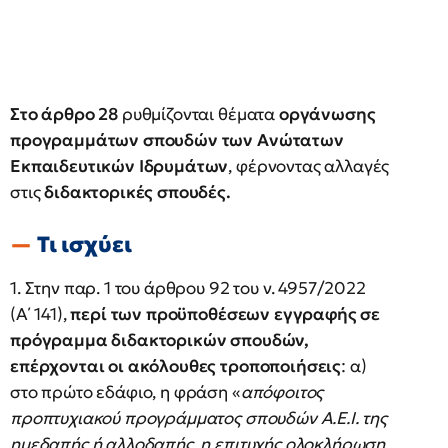
Στο άρθρο 28
ρυθμίζονται θέματα
οργάνωσης
προγραμμάτων σπουδών των Ανώτατων
Εκπαιδευτικών Ιδρυμάτων
, φέρνοντας αλλαγές
στις
διδακτορικές σπουδές.
Τι ισχύει
1. Στην παρ. 1 του άρθρου 92 του ν. 4957/2022
(Α΄ 141),
περί των προϋποθέσεων εγγραφής σε
πρόγραμμα διδακτορικών σπουδών,
επέρχονται οι ακόλουθες τροποποιήσεις
: α)
στο πρώτο εδάφιο, η φράση «
απόφοιτος
προπτυχιακού προγράμματος σπουδών Α.Ε.Ι. της
ημεδαπής ή αλλοδαπής, η επιτυχής ολοκλήρωση