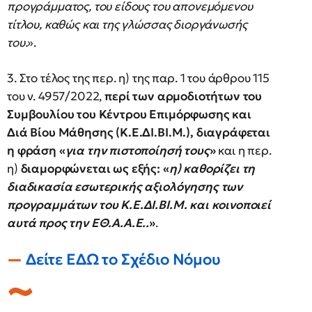
προγράμματος, του είδους του απονεμόμενου
τίτλου, καθώς και της γλώσσας διοργάνωσής
του.
».
3. Στο τέλος της περ. η) της παρ. 1 του άρθρου 115
του ν. 4957/2022,
περί των αρμοδιοτήτων του
Συμβουλίου του Κέντρου Επιμόρφωσης και
Διά Βίου Μάθησης (Κ.Ε.ΔΙ.ΒΙ.Μ.), διαγράφεται
η φράση «
για την πιστοποίησή τους
»
και η περ.
η)
διαμορφώνεται ως εξής: «
η) καθορίζει τη
διαδικασία εσωτερικής αξιολόγησης των
προγραμμάτων του Κ.Ε.ΔΙ.ΒΙ.Μ. και κοινοποιεί
αυτά προς την ΕΘ.Α.Α.Ε..
»
.
Δείτε ΕΔΩ το Σχέδιο Νόμου