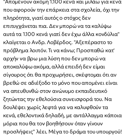
"Απομένουν ακόμη 1.100 κενά και μιλάω για κενά
που αφορούν την επάρκεια στα σχολεία, όχι την
πληρότητα, γιατί αυτός ο στόχος δεν
επιτυγχάνεται πια. Δεν μπορώ να τα καλύψω
αυτά τα 1.100 κενά γιατί δεν έχω άλλα κονδύλια"
κλαίγεται ο Ανδρ. Λοβέρδος. "Αξεπέραστο το
πρόβλημα λοιπόν. Τι να κάνω; Προσπαθώ κατ'
αρχήν να βρω μια λύση που δεν μπορώ να
αποκαλύψω ακόμα, αλλά επειδή δεν είμαι
σίγουρος ότι θα προχωρήσει, σκέφτομαι ότι αν
βρεθώ σε αδιέξοδο το μόνο που απομένει είναι
να απευθυνθώ στον ανώνυμο εκπαιδευτικό
ζητώντας την εθελούσια συνεισφορά του. Να
δουλέψει χωρίς λεφτά για να καλυφθούν τα
κενά, εθελοντικά δηλαδή, με αντάλλαγμα κάποια
μόρια που θα τον βοηθήσουν όταν γίνουν
προσλήψεις" λέει. Μέγα το δράμα του υπουργού!