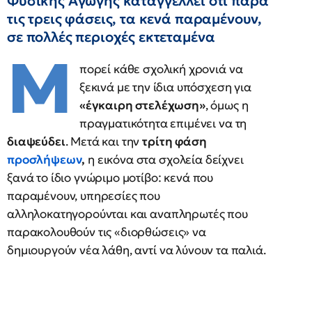
Φυσικής Αγωγής καταγγέλλει ότι παρά
τις τρεις φάσεις, τα κενά παραμένουν,
σε πολλές περιοχές εκτεταμένα
Μ
πορεί κάθε σχολική χρονιά να
ξεκινά με την ίδια υπόσχεση για
«έγκαιρη στελέχωση»
, όμως η
πραγματικότητα επιμένει να τη
διαψεύδει
. Μετά και την
τρίτη φάση
προσλήψεων
,
η εικόνα στα σχολεία δείχνει
ξανά το ίδιο γνώριμο μοτίβο: κενά που
παραμένουν, υπηρεσίες που
αλληλοκατηγορούνται και αναπληρωτές που
παρακολουθούν τις «διορθώσεις» να
δημιουργούν νέα λάθη, αντί να λύνουν τα παλιά.