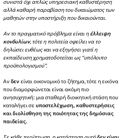
συνιστά όχι απλώς υπηρεσιακή καθυστέρηση
αλλά καθαρή παραβίαση του δικαιώματος των
μαθητών στην υποστήριξη που δικαιούνται.
Αν το πραγματικό πρόβλημα είναι η
έλλειψη
κονδυλίων
, τότε η πολιτεία οφείλει να το
δηλώσει ευθέως και να εξηγήσει γιατί η
εκπαίδευση χρηματοδοτείται ως “υπόλοιπο
προϋπολογισμού”.
Αν
δεν
είναι οικονομικό το ζήτημα, τότε η εικόνα
που διαμορφώνεται είναι ακόμη πιο
ανησυχητική: μια σταθερή διοικητική στάση που
καταλήγει σε
υποστελέχωση, καθυστερήσεις
και διολίσθηση της ποιότητας της δημόσιας
παιδείας.
Σε κάθε περίπτωση, η κατάσταση αυτή
δεν είναι