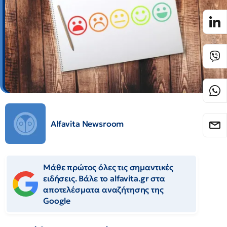
Alfavita Newsroom
Μάθε πρώτος όλες τις σημαντικές
ειδήσεις. Βάλε το alfavita.gr στα
αποτελέσματα αναζήτησης της
Google