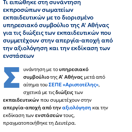
Τι ειπώθηκε στη συνάντηση
εκπροσώπων σωματείων
εκπαιδευτικών με το διορισμένο
υπηρεσιακό συμβούλιο της Α' Αθήνας
για τις διώξεις των εκπαιδευτικών που
συμμετέχουν στην απεργία-αποχή από
την αξιολόγηση και την εκδίκαση των
ενστάσεων
Σ
υνάντηση με το
υπηρεσιακό
συμβούλιο
της
Α’ Αθήνας
μετά από
αίτημα του
ΣΕΠΕ «Αριστοτέλης»
,
σχετικά με τις
διώξεις
των
εκπαιδευτικών
που συμμετέχουν στην
απεργία-αποχή από την
αξιολόγηση
και την
εκδίκαση των
ενστάσεών
τους,
πραγματοποιήθηκε τη Δευτέρα.