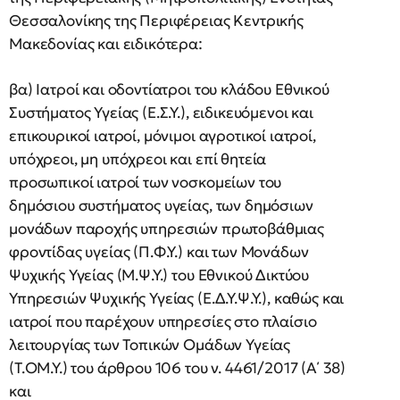
Θεσσαλονίκης της Περιφέρειας Κεντρικής
Μακεδονίας και ειδικότερα:
βα) Ιατροί και οδοντίατροι του κλάδου Εθνικού
Συστήματος Υγείας (Ε.Σ.Υ.), ειδικευόμενοι και
επικουρικοί ιατροί, μόνιμοι αγροτικοί ιατροί,
υπόχρεοι, μη υπόχρεοι και επί θητεία
προσωπικοί ιατροί των νοσκομείων του
δημόσιου συστήματος υγείας, των δημόσιων
μονάδων παροχής υπηρεσιών πρωτοβάθμιας
φροντίδας υγείας (Π.Φ.Υ.) και των Μονάδων
Ψυχικής Υγείας (Μ.Ψ.Υ.) του Εθνικού Δικτύου
Υπηρεσιών Ψυχικής Υγείας (Ε.Δ.Υ.Ψ.Υ.), καθώς και
ιατροί που παρέχουν υπηρεσίες στο πλαίσιο
λειτουργίας των Τοπικών Ομάδων Υγείας
(Τ.ΟΜ.Υ.) του άρθρου 106 του ν. 4461/2017 (Α΄ 38)
και