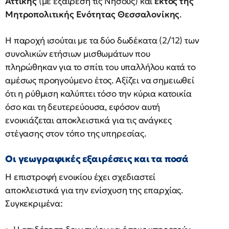
Αττικής
(με εξαίρεση τις Νήσους) και
εκτός της
Μητροπολιτικής Ενότητας Θεσσαλονίκης
.
Η παροχή ισούται με τα δύο δωδέκατα (2/12) των
συνολικών ετήσιων μισθωμάτων που
πληρώθηκαν για το σπίτι του υπαλλήλου κατά το
αμέσως προηγούμενο έτος. Αξίζει να σημειωθεί
ότι η ρύθμιση καλύπτει τόσο την κύρια κατοικία
όσο και τη δευτερεύουσα, εφόσον αυτή
ενοικιάζεται αποκλειστικά για τις ανάγκες
στέγασης στον τόπο της υπηρεσίας.
Οι γεωγραφικές εξαιρέσεις και τα ποσά
Η επιστροφή ενοικίου έχει σχεδιαστεί
αποκλειστικά για την ενίσχυση της επαρχίας.
Συγκεκριμένα: