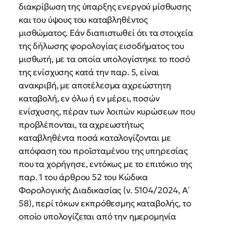
διακρίβωση της ύπαρξης ενεργού μίσθωσης
και του ύψους του καταβληθέντος
μισθώματος. Εάν διαπιστωθεί ότι τα στοιχεία
της δήλωσης φορολογίας εισοδήματος του
μισθωτή, με τα οποία υπολογίστηκε το ποσό
της ενίσχυσης κατά την παρ. 5, είναι
ανακριβή, με αποτέλεσμα αχρεώστητη
καταβολή, εν όλω ή εν μέρει, ποσών
ενίσχυσης, πέραν των λοιπών κυρώσεων που
προβλέπονται, τα αχρεωστήτως
καταβληθέντα ποσά καταλογίζονται με
απόφαση του προϊσταμένου της υπηρεσίας
που τα χορήγησε, εντόκως με το επιτόκιο της
παρ. 1 του άρθρου 52 του Κώδικα
Φορολογικής Διαδικασίας (ν. 5104/2024, Α΄
58), περί τόκων εκπρόθεσμης καταβολής, το
οποίο υπολογίζεται από την ημερομηνία