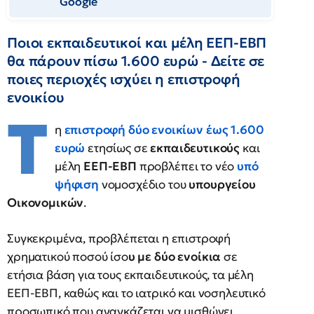
Google
Ποιοι εκπαιδευτικοί και μέλη ΕΕΠ-ΕΒΠ
θα πάρουν πίσω 1.600 ευρώ - Δείτε σε
ποιες περιοχές ισχύει η επιστροφή
ενοικίου
Τ
η
επιστροφή δύο ενοικίων έως 1.600
ευρώ
ετησίως σε
εκπαιδευτικούς
και
μέλη
ΕΕΠ-ΕΒΠ
προβλέπει το νέο
υπό
ψήφιση
νομοσχέδιο του
υπουργείου
Οικονομικών
.
Συγκεκριμένα, προβλέπεται η επιστροφή
χρηματικού ποσού ίσο
υ με δύο ενοίκια
σε
ετήσια βάση για τους εκπαιδευτικούς, τα μέλη
ΕΕΠ-ΕΒΠ, καθώς και το ιατρικό και νοσηλευτικό
προσωπικό που αναγκάζεται να μισθώνει