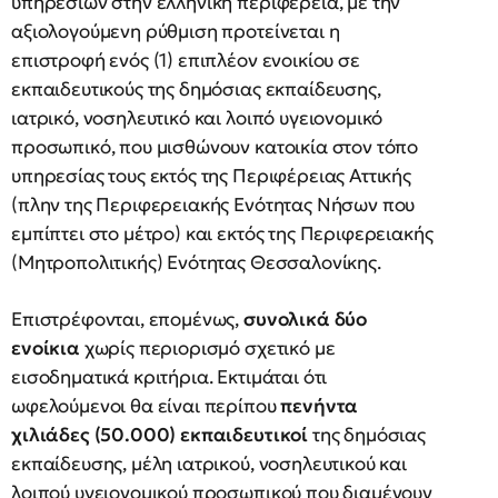
υπηρεσιών στην ελληνική περιφέρεια, με την
αξιολογούμενη ρύθμιση προτείνεται η
επιστροφή ενός (1) επιπλέον ενοικίου σε
εκπαιδευτικούς της δημόσιας εκπαίδευσης,
ιατρικό, νοσηλευτικό και λοιπό υγειονομικό
προσωπικό, που μισθώνουν κατοικία στον τόπο
υπηρεσίας τους εκτός της Περιφέρειας Αττικής
(πλην της Περιφερειακής Ενότητας Νήσων που
εμπίπτει στο μέτρο) και εκτός της Περιφερειακής
(Μητροπολιτικής) Ενότητας Θεσσαλονίκης.
Επιστρέφονται, επομένως,
συνολικά δύο
ενοίκια
χωρίς περιορισμό σχετικό με
εισοδηματικά κριτήρια. Εκτιμάται ότι
ωφελούμενοι θα είναι περίπου
πενήντα
χιλιάδες (50.000) εκπαιδευτικοί
της δημόσιας
εκπαίδευσης, μέλη ιατρικού, νοσηλευτικού και
λοιπού υγειονομικού προσωπικού που διαμένουν