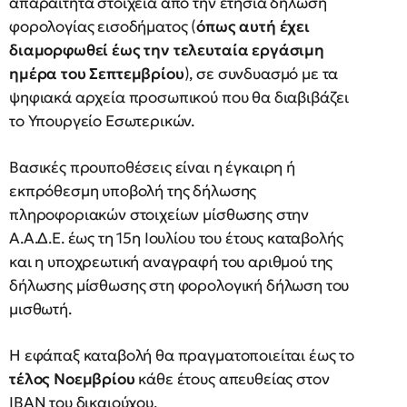
απαραίτητα στοιχεία από την ετήσια δήλωση
φορολογίας εισοδήματος (
όπως αυτή έχει
διαμορφωθεί έως την τελευταία εργάσιμη
ημέρα του Σεπτεμβρίου
), σε συνδυασμό με τα
ψηφιακά αρχεία προσωπικού που θα διαβιβάζει
το Υπουργείο Εσωτερικών.
Βασικές προυποθέσεις είναι η έγκαιρη ή
εκπρόθεσμη υποβολή της δήλωσης
πληροφοριακών στοιχείων μίσθωσης στην
Α.Α.Δ.Ε. έως τη 15η Ιουλίου του έτους καταβολής
και η υποχρεωτική αναγραφή του αριθμού της
δήλωσης μίσθωσης στη φορολογική δήλωση του
μισθωτή.
Η εφάπαξ καταβολή θα πραγματοποιείται έως το
τέλος Νοεμβρίου
κάθε έτους απευθείας στον
IBAN του δικαιούχου.