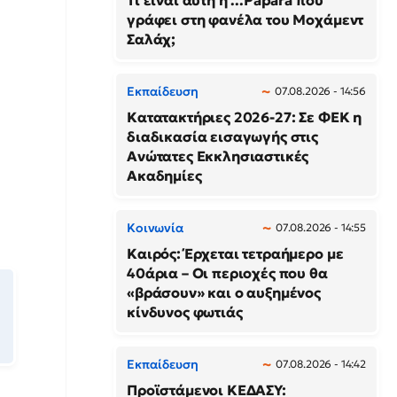
Τι είναι αυτή η ...Papara που
γράφει στη φανέλα του Μοχάμεντ
Σαλάχ;
Εκπαίδευση
07.08.2026 - 14:56
Κατατακτήριες 2026-27: Σε ΦΕΚ η
διαδικασία εισαγωγής στις
Ανώτατες Εκκλησιαστικές
Ακαδημίες
Κοινωνία
07.08.2026 - 14:55
Καιρός: Έρχεται τετραήμερο με
40άρια – Οι περιοχές που θα
«βράσουν» και ο αυξημένος
κίνδυνος φωτιάς
Εκπαίδευση
07.08.2026 - 14:42
Προϊστάμενοι ΚΕΔΑΣΥ: