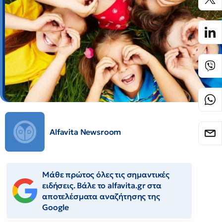
Alfavita Newsroom
Μάθε πρώτος όλες τις σημαντικές
ειδήσεις. Βάλε το alfavita.gr στα
αποτελέσματα αναζήτησης της
Google