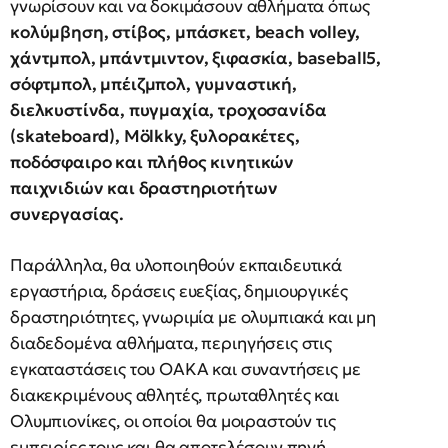
γνωρίσουν και να δοκιμάσουν αθλήματα όπως
κολύμβηση, στίβος, μπάσκετ, beach volley,
χάντμπολ, μπάντμιντον, ξιφασκία, baseball5,
σόφτμπολ, μπέιζμπολ, γυμναστική,
διελκυστίνδα, πυγμαχία, τροχοσανίδα
(skateboard), Mölkky, ξυλορακέτες,
ποδόσφαιρο και πλήθος κινητικών
παιχνιδιών και δραστηριοτήτων
συνεργασίας.
Παράλληλα, θα υλοποιηθούν εκπαιδευτικά
εργαστήρια, δράσεις ευεξίας, δημιουργικές
δραστηριότητες, γνωριμία με ολυμπιακά και μη
διαδεδομένα αθλήματα, περιηγήσεις στις
εγκαταστάσεις του ΟΑΚΑ και συναντήσεις με
διακεκριμένους αθλητές, πρωταθλητές και
Ολυμπιονίκες, οι οποίοι θα μοιραστούν τις
εμπειρίες τους και θα αποτελέσουν πηγή