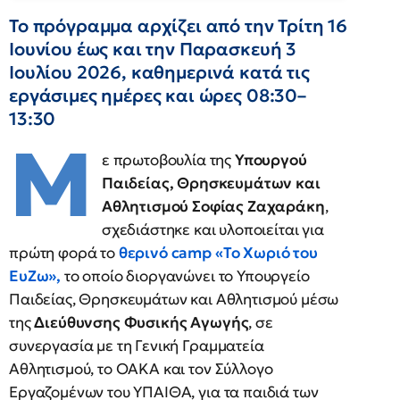
Το πρόγραμμα αρχίζει από την Τρίτη 16
Ιουνίου έως και την Παρασκευή 3
Ιουλίου 2026, καθημερινά κατά τις
εργάσιμες ημέρες και ώρες 08:30–
13:30
Μ
ε πρωτοβουλία της
Υπουργού
Παιδείας, Θρησκευμάτων και
Αθλητισμού Σοφίας Ζαχαράκη
,
σχεδιάστηκε και υλοποιείται για
πρώτη φορά το
θερινό camp «Το Χωριό του
ΕυΖω»,
το οποίο διοργανώνει το Υπουργείο
Παιδείας, Θρησκευμάτων και Αθλητισμού μέσω
της
Διεύθυνσης Φυσικής Αγωγής
, σε
συνεργασία με τη Γενική Γραμματεία
Αθλητισμού, το ΟΑΚΑ και τον Σύλλογο
Εργαζομένων του ΥΠΑΙΘΑ, για τα παιδιά των