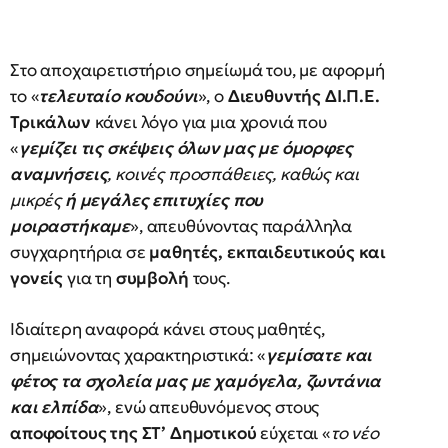
Στο αποχαιρετιστήριο σημείωμά του, με αφορμή
το «
τελευταίο κουδούνι
», ο
Διευθυντής ΔΙ.Π.Ε.
Τρικάλων
κάνει λόγο για μια χρονιά που
«
γεμίζει τις σκέψεις όλων μας με όμορφες
αναμνήσεις
, κοινές προσπάθειες, καθώς και
μικρές
ή μεγάλες επιτυχίες που
μοιραστήκαμε
», απευθύνοντας παράλληλα
συγχαρητήρια σε
μαθητές, εκπαιδευτικούς και
γονείς
για τη
συμβολή
τους.
Ιδιαίτερη αναφορά κάνει στους μαθητές,
σημειώνοντας χαρακτηριστικά: «
γεμίσατε και
φέτος τα σχολεία μας με χαμόγελα, ζωντάνια
και ελπίδα
», ενώ απευθυνόμενος στους
αποφοίτους της ΣΤ’ Δημοτικού
εύχεται «
το νέο