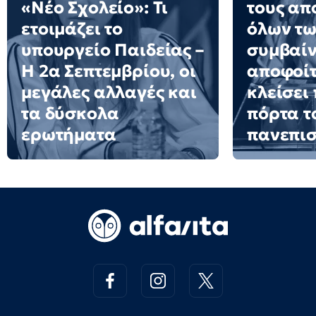
«Νέο Σχολείο»: Τι
τους απ
ετοιμάζει το
όλων των
υπουργείο Παιδείας –
συμβαίν
Η 2α Σεπτεμβρίου, οι
αποφοίτ
μεγάλες αλλαγές και
κλείσει
τα δύσκολα
πόρτα τ
ερωτήματα
πανεπισ