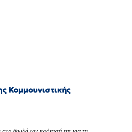
ης Κομμουνιστικής
 στη Βουλή την πρότασή της για τη