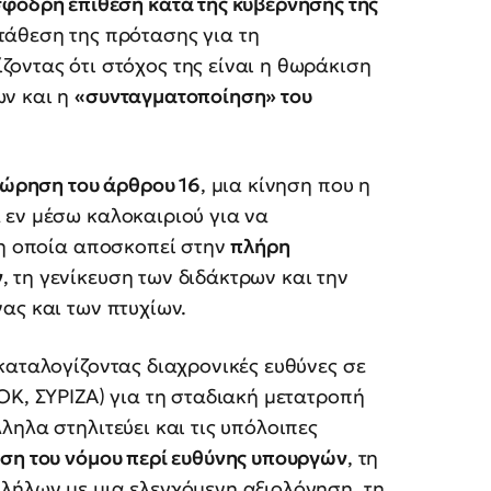
φοδρή επίθεση κατά της κυβέρνησης της
τάθεση της πρότασης για τη
ίζοντας ότι στόχος της είναι η θωράκιση
ων και η
«συνταγματοποίηση» του
ώρηση του άρθρου 16
, μια κίνηση που η
 εν μέσω καλοκαιριού για να
 η οποία αποσκοπεί στην
πλήρη
ν
, τη γενίκευση των διδάκτρων και την
ας και των πτυχίων.
καταλογίζοντας διαχρονικές ευθύνες σε
ΟΚ, ΣΥΡΙΖΑ) για τη σταδιακή μετατροπή
ληλα στηλιτεύει και τις υπόλοιπες
ση του νόμου περί ευθύνης υπουργών
, τη
λήλων με μια ελεγχόμενη αξιολόγηση, τη