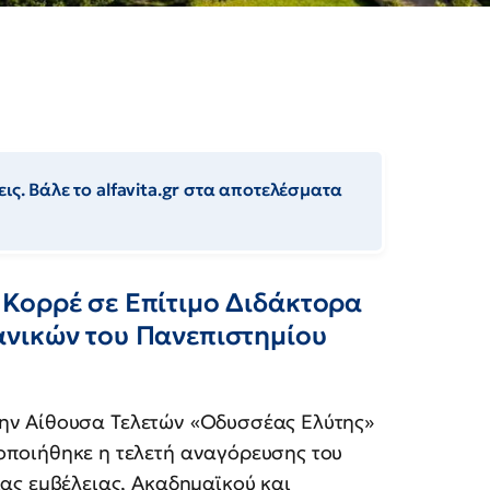
ις. Βάλε το alfavita.gr στα αποτελέσματα
Κορρέ σε Επίτιμο Διδάκτορα
ανικών του Πανεπιστημίου
την Αίθουσα Τελετών «Οδυσσέας Ελύτης»
ποιήθηκε η τελετή αναγόρευσης του
ας εμβέλειας, Ακαδημαϊκού και