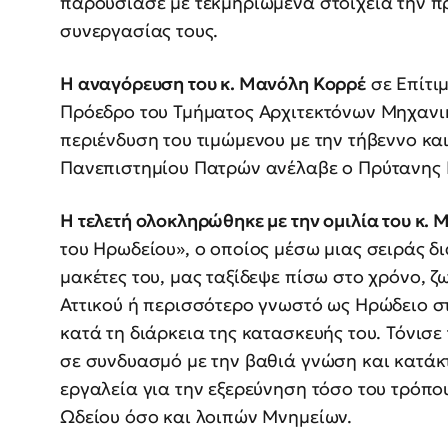
παρουσίασε με τεκμηριωμένα στοιχεία την π
συνεργασίας τους.
Η αναγόρευση του κ. Μανόλη Κορρέ
σε Επίτι
Πρόεδρο του Τμήματος Αρχιτεκτόνων Μηχανι
περιένδυση του τιμώμενου με την τήβεννο και
Πανεπιστημίου Πατρών ανέλαβε ο Πρύτανης
Η τελετή ολοκληρώθηκε με την ομιλία του κ.
του Ηρωδείου», ο οποίος μέσω μιας σειράς δι
μακέτες του, μας ταξίδεψε πίσω στο χρόνο, 
Αττικού ή περισσότερο γνωστό ως Ηρώδειο σ
κατά τη διάρκεια της κατασκευής του. Τόνισε
σε συνδυασμό με την βαθιά γνώση και κατάκ
εργαλεία για την εξερεύνηση τόσο του τρόπ
Ωδείου όσο και λοιπών Μνημείων.