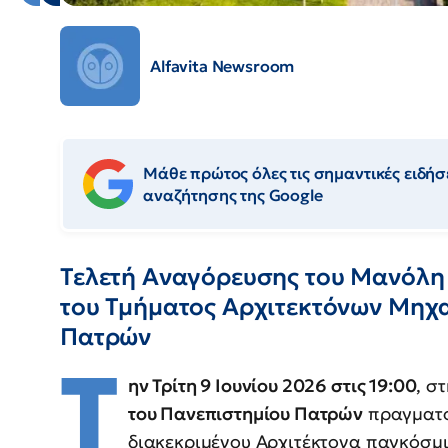
Alfavita Newsroom
Μάθε πρώτος όλες τις σημαντικές ειδήσε
αναζήτησης της Google
Τελετή Αναγόρευσης του Μανόλη 
του Τμήματος Αρχιτεκτόνων Μηχ
Πατρών
T
ην Τρίτη 9 Ιουνίου 2026 στις 19:00
, σ
του Πανεπιστημίου Πατρών
πραγματο
διακεκριμένου Αρχιτέκτονα παγκόσμι