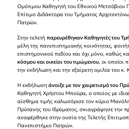
Ομότιμου Καθηγητή του Εθνικού Μετσόβιου Π
Επίτιμο Διδάκτορα του Τμήματος Αρχιτεκτόν
Πατρών.
Στην τελετή
παρευρέθηκαν Καθηγητές του Τμ
μέλη της πανεπιστημιακής κοινότητας, φοιτήτ
επιστημονικού πεδίου και όχι μόνο, καθώς κ
κόσμου και οικείοι του τιμώμενου
, οι οποίοι
την εκδήλωση και την εξαίρετη ομιλία του κ. 
Η εκδήλωση
άνοιξε με τον χαιρετισμό του Π
Καθηγητή Χρήστου Μπούρα, ο οποίος με ιδιαί
αίσθημα τιμής καλωσόρισε τον κύριο Μανόλη
Πρύτανης του Ιδρύματος, σκιαγράφησε την π
αναφέρθηκε στην ουσία της Τελετής Επιτιμοπο
Πανεπιστήμιο Πατρών.