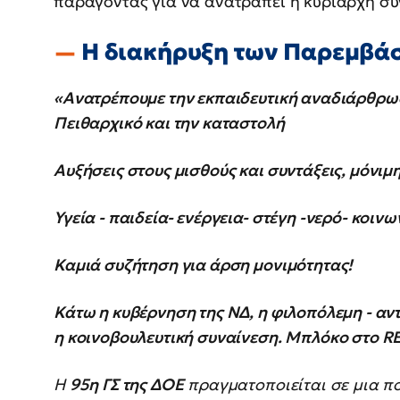
παράγοντας για να ανατραπεί η κυρίαρχη συ
Η διακήρυξη των Παρεμβά
«Ανατρέπουμε την εκπαιδευτική αναδιάρθρωσ
Πειθαρχικό και την καταστολή
Αυξήσεις στους μισθούς και συντάξεις, μόνιμ
Υγεία - παιδεία- ενέργεια- στέγη -νερό- κοιν
Καμιά συζήτηση για άρση μονιμότητας!
Κάτω η κυβέρνηση της ΝΔ, η φιλοπόλεμη - αντ
η κοινοβουλευτική συναίνεση. Μπλόκο στο 
Η
95η ΓΣ της ΔΟΕ
πραγματοποιείται σε μια πο